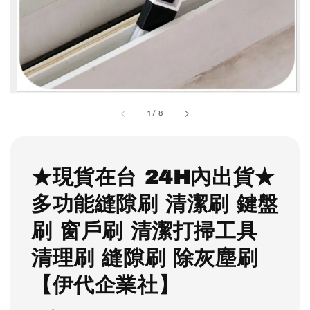
1
/
8
★現貨在台 24H內出貨★
多功能縫隙刷 清潔刷 鍵盤
刷 窗戶刷 清潔打掃工具
清理刷 縫隙刷 除灰塵刷
【伊代企業社】