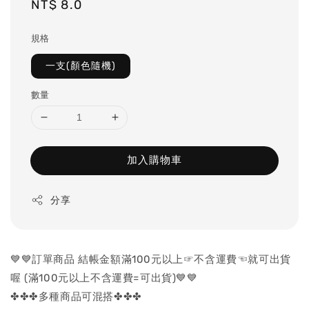
Regular
NT$ 8.0
price
規格
一支(顏色隨機)
數量
加入購物車
分享
💙💙訂單商品 結帳金額滿100元以上☞不含運費☜就可出貨
喔 (滿100元以上不含運費=可出貨)💙💙
✤✤✤多種商品可混搭✤✤✤