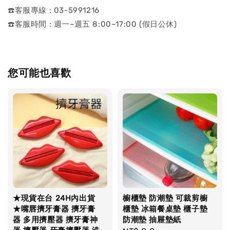
☎️客服專線 : 03-5991216
☎️客服時間 : 週一~週五 8:00~17:00 (假日公休)
您可能也喜歡
★現貨在台 24H內出貨
櫥櫃墊 防潮墊 可裁剪櫥
★嘴唇擠牙膏器 擠牙膏
櫃墊 冰箱餐桌墊 櫃子墊
器 多用擠壓器 擠牙膏神
防潮墊 抽屜墊紙