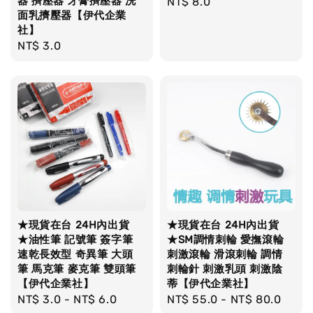
器 擠壓器 牙膏擠壓器 洗
Regular
NT$ 8.0
面乳擠壓器【伊代企業
price
社】
Regular
NT$ 3.0
price
★現貨在台 24H內出貨
★現貨在台 24H內出貨
★油性筆 記號筆 簽字筆
★SM調情刺輪 愛撫滾輪
速乾長效型 奇異筆 大頭
刺激滾輪 滑滾刺輪 調情
筆 馬克筆 麥克筆 雙頭筆
刺輪針 刺激乳頭 刺激陰
【伊代企業社】
蒂【伊代企業社】
Regular
NT$ 3.0
-
NT$ 6.0
Regular
NT$ 55.0
-
NT$ 80.0