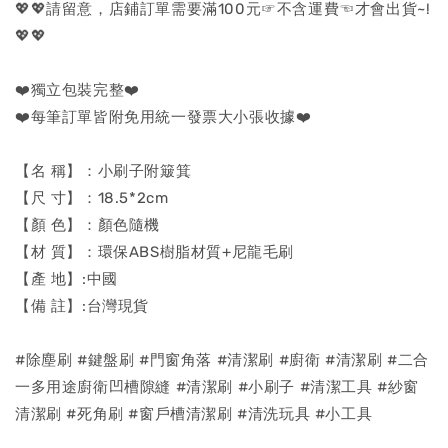
💖💖請留意，店鋪訂單需要滿100元☞不含運費☜才會出貨~!
💖💖
❤️獨立包裝完整❤️
❤️每筆訂單皆附免用統一發票大小張收據❤️
【名 稱】：小刷子附簸箕
【尺 寸】：18.5*2cm
【顏 色】：顏色隨機
【材 質】：環保ABS樹脂材質+尼龍毛刷
【產 地】:中國
【備 註】:台灣現貨
#除塵刷 #鍵盤刷 #門窗角落 #清潔刷 #廚衛 #清潔刷 #二合
一多用途廚衛凹槽隙縫 #清潔刷 #小刷子 #清潔工具 #紗窗
清潔刷 #死角刷 #窗戶槽清潔刷 #清洗玩具 #小工具