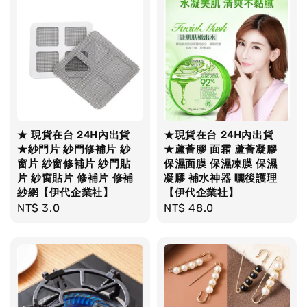
★ 現貨在台 24H內出貨
★現貨在台 24H內出貨
★紗門片 紗門修補片 紗
★蘆薈膠 面霜 蘆薈凝膠
窗片 紗窗修補片 紗門貼
保濕面膜 保濕凍膜 保濕
片 紗窗貼片 修補片 修補
凝膠 補水神器 曬後護理
紗網【伊代企業社】
【伊代企業社】
Regular
NT$ 3.0
Regular
NT$ 48.0
price
price