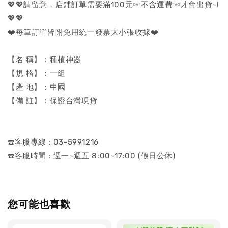
💖💖請留意，店鋪訂單需要滿100元☞不含運費☜才會出貨~!
💖💖
❤️每筆訂單皆附免用統一發票大小張收據❤️
【名 稱】：種植神器
【規 格】：一組
【產 地】：中國
【備 註】：保證台灣現貨
☎️客服專線 : 03-5991216
☎️客服時間 : 週一~週五 8:00~17:00 (假日公休)
您可能也喜歡