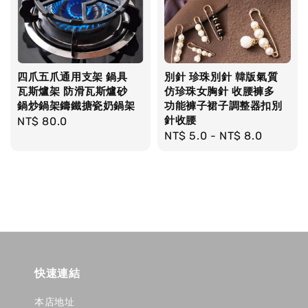
四爪五爪通用支架 鍋具
別針 珍珠別針 韓版氣質
瓦斯爐架 防滑瓦斯爐砂
仿珍珠女胸針 收腰褲多
鍋炒鍋架鑄鐵搪瓷奶鍋架
功能褲子裙子調整器扣別
針收腰
Regular
NT$ 80.0
Regular
NT$ 5.0
-
NT$ 8.0
price
price
快速連結
本店地址