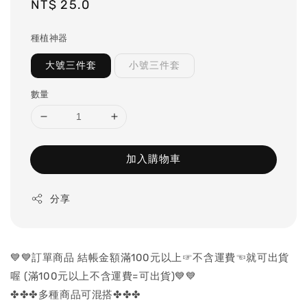
Regular
NT$ 25.0
price
種植神器
大號三件套
小號三件套
數量
加入購物車
分享
💙💙訂單商品 結帳金額滿100元以上☞不含運費☜就可出貨
喔 (滿100元以上不含運費=可出貨)💙💙
✤✤✤多種商品可混搭✤✤✤