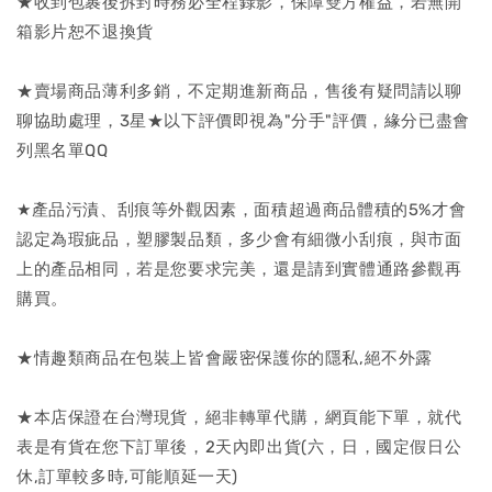
★收到包裹後拆封時務必全程錄影，保障雙方權益，若無開
箱影片恕不退換貨
★賣場商品薄利多銷，不定期進新商品，售後有疑問請以聊
聊協助處理，3星★以下評價即視為"分手"評價，緣分已盡會
列黑名單QQ
★產品污漬、刮痕等外觀因素，面積超過商品體積的5%才會
認定為瑕疵品，塑膠製品類，多少會有細微小刮痕，與市面
上的產品相同，若是您要求完美，還是請到實體通路參觀再
購買。
★情趣類商品在包裝上皆會嚴密保護你的隱私,絕不外露
★本店保證在台灣現貨，絕非轉單代購，網頁能下單，就代
表是有貨在您下訂單後，2天內即出貨(六，日，國定假日公
休,訂單較多時,可能順延一天)