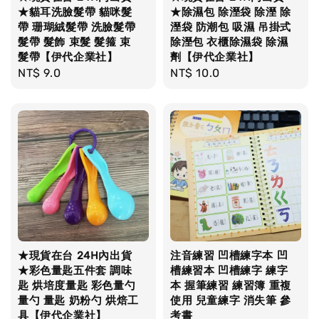
★貓耳洗臉髮帶 貓咪髮
★除濕包 除溼袋 除溼 除
帶 珊瑚絨髮帶 洗臉髮帶
溼袋 防潮包 吸濕 吊掛式
髮帶 髮飾 束髮 髮箍 束
除溼包 衣櫃除濕袋 除濕
髮帶【伊代企業社】
劑【伊代企業社】
Regular
NT$ 9.0
Regular
NT$ 10.0
price
price
★現貨在台 24H內出貨
注音練習 凹槽練字本 凹
★彩色量匙五件套 調味
槽練習本 凹槽練字 練字
匙 烘培度量匙 彩色量勺
本 握筆練習 練習簿 重複
量勺 量匙 奶粉勺 烘焙工
使用 兒童練字 消失筆 參
具【伊代企業社】
考書