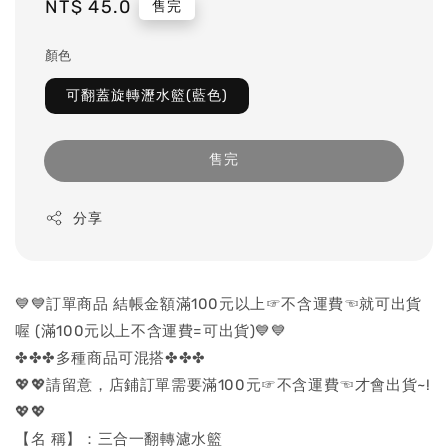
Regular
NT$ 45.0
售完
price
顏色
可翻蓋旋轉瀝水籃(藍色)
售完
分享
💙💙訂單商品 結帳金額滿100元以上☞不含運費☜就可出貨
喔 (滿100元以上不含運費=可出貨)💙💙
✤✤✤多種商品可混搭✤✤✤
💖💖請留意，店鋪訂單需要滿100元☞不含運費☜才會出貨~!
💖💖
【名 稱】：三合一翻轉濾水籃