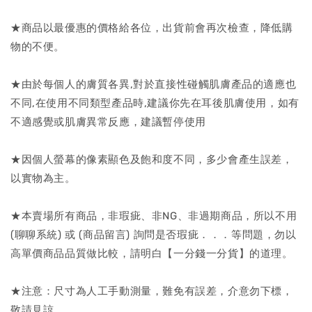
★商品以最優惠的價格給各位，出貨前會再次檢查，降低購
物的不便。
★由於每個人的膚質各異,對於直接性碰觸肌膚產品的適應也
不同,在使用不同類型產品時,建議你先在耳後肌膚使用，如有
不適感覺或肌膚異常反應，建議暫停使用
★因個人螢幕的像素顯色及飽和度不同，多少會產生誤差，
以實物為主。
★本賣場所有商品，非瑕疵、非NG、非過期商品，所以不用
(聊聊系統) 或 (商品留言) 詢問是否瑕疵．．．等問題，勿以
高單價商品品質做比較，請明白【一分錢一分貨】的道理。
★注意：尺寸為人工手動測量，難免有誤差，介意勿下標，
敬請見諒。