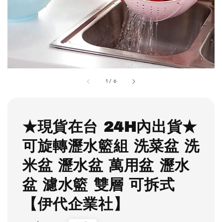
1
/
6
★現貨在台 24H內出貨★
可旋轉瀝水籃組 洗菜盆 洗
米盆 瀝水盆 萬用盆 瀝水
盆 濾水籃 雙層 可拆式
【伊代企業社】