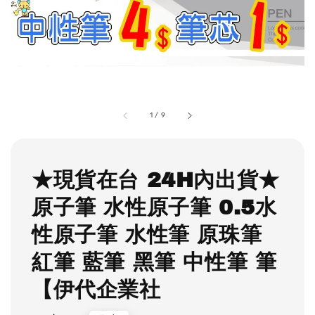
1
/
9
★現貨在台 24H內出貨★
原子筆 水性原子筆 0.5水
性原子筆 水性筆 原珠筆
紅筆 藍筆 黑筆 中性筆 筆
【伊代企業社