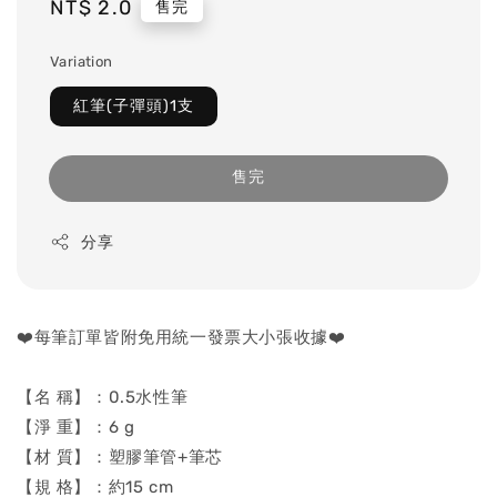
Regular
NT$ 2.0
售完
price
Variation
紅筆(子彈頭)1支
售完
分享
❤️每筆訂單皆附免用統一發票大小張收據❤️
【名 稱】：0.5水性筆
【淨 重】：6 g
【材 質】：塑膠筆管+筆芯
【規 格】：約15 cm