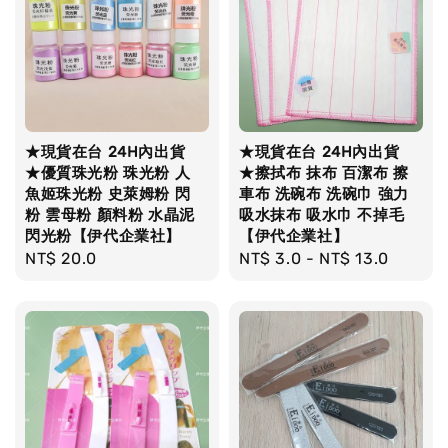
★現貨在台 24H內出貨
★現貨在台 24H內出貨
★優質珠光粉 珠光粉 人
★擦拭布 抹布 百潔布 擦
魚姬珠光粉 史萊姆粉 閃
車布 洗碗布 洗碗巾 強力
粉 雲母粉 顏料粉 水晶泥
吸水抹布 吸水巾 不掉毛
閃光粉【伊代企業社】
【伊代企業社】
Regular
NT$ 20.0
Regular
NT$ 3.0
-
NT$ 13.0
price
price