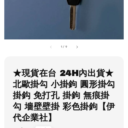
1
/
9
★現貨在台 24H內出貨★
北歐掛勾 小掛鉤 圓形掛勾
掛鈎 免打孔 掛鉤 無痕掛
勾 墻壁壁掛 彩色掛鉤【伊
代企業社】