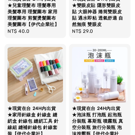
★兒童理髮布 理髮專用
★雙眼皮貼 隱形雙眼皮
美髮專用 理髮圍布 家用
貼 大眼神器 捲筒雙眼皮
理髮圍布 剪髮燙髮圍布
貼 遇水即粘 透氣舒適 自
美髮圍布【伊代企業社】
然無痕 雙眼皮
Regular
NT$ 40.0
Regular
NT$ 29.0
price
price
★現貨在台 24H內出貨
★現貨在台 24H內出貨
★家用針線盒 針線盒 縫
★泡沫瓶 打泡瓶 起泡瓶
紉盒 針線包 縫紉工具 針
分裝瓶 幕斯瓶 噴霧瓶 真
線組 縫補針線包 針線套
空分裝瓶 旅行分裝瓶 泡
裝【伊代企業社】
沫按壓瓶【伊代企業社