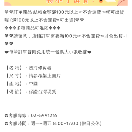
💙💙訂單商品 結帳金額滿100元以上☞不含運費☜就可出貨
喔 (滿100元以上不含運費=可出貨)💙💙
✤✤✤多種商品可混搭✤✤✤
💖💖請留意，店鋪訂單需要滿100元☞不含運費☜才會出貨~!
💖💖
❤️每筆訂單皆附免用統一發票大小張收據❤️
【名 稱】：瀏海修剪器
【尺 寸】：請參考架上圖片
【產 地】：中國
【備 註】：保證台灣現貨
☎️客服專線 : 03-5991216
☎️客服時間 : 週一~週五 8:00~17:00 (假日公休)