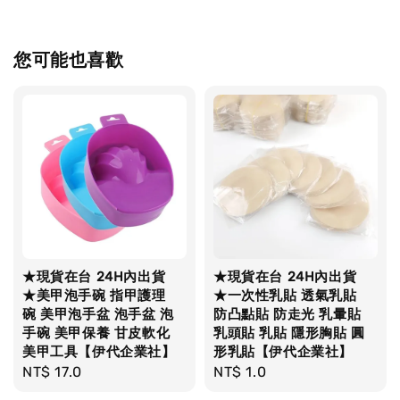
您可能也喜歡
★現貨在台 24H內出貨
★現貨在台 24H內出貨
★美甲泡手碗 指甲護理
★一次性乳貼 透氣乳貼
碗 美甲泡手盆 泡手盆 泡
防凸點貼 防走光 乳暈貼
手碗 美甲保養 甘皮軟化
乳頭貼 乳貼 隱形胸貼 圓
美甲工具【伊代企業社】
形乳貼【伊代企業社】
Regular
NT$ 17.0
Regular
NT$ 1.0
price
price