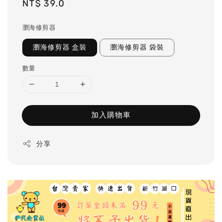
Regular
NT$ 39.0
price
瀏海修剪器
瀏海修剪器 盒裝
瀏海修剪器 袋裝
數量
加入購物車
分享