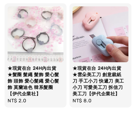
★現貨在台 24H內出貨
★現貨在台 24H內出貨
★髮圈 髮繩 髮飾 愛心髮
★雲朵美工刀 創意裁紙
飾 頭飾 愛心髮繩 愛心髮
刀 手工小刀 快遞刀 美工
飾 莫蘭迪色 韓系髮圈
小刀 可愛美工刀 拆信刀
【伊代企業社】
美工刀【伊代企業社】
Regular
NT$ 2.0
Regular
NT$ 8.0
price
price