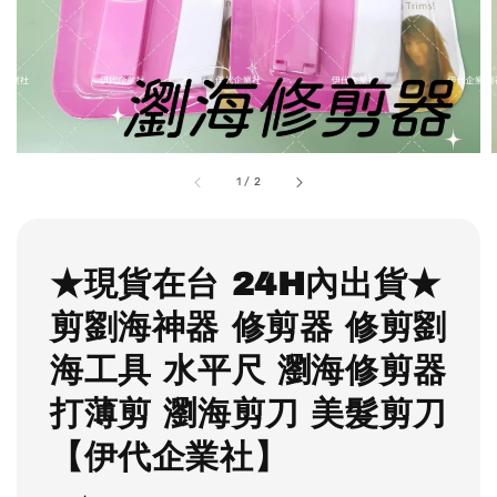
1
/
2
★現貨在台 24H內出貨★
剪劉海神器 修剪器 修剪劉
海工具 水平尺 瀏海修剪器
打薄剪 瀏海剪刀 美髮剪刀
【伊代企業社】