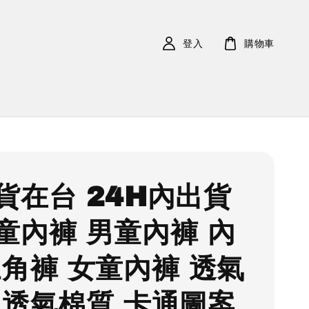
登入
購物車
貨在台 24H內出貨
童內褲 男童內褲 內
三角褲 女童內褲 透氣
 透氣棉質 卡通圖案