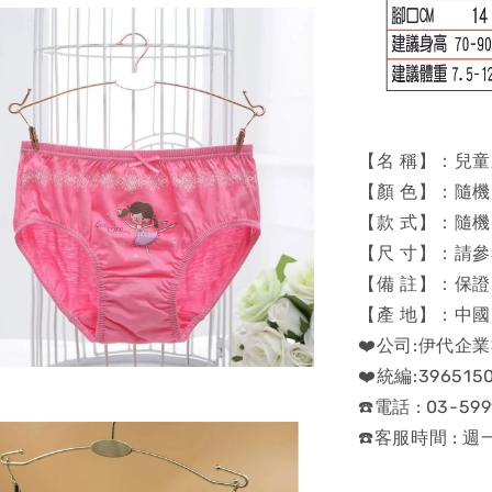
【名 稱】：兒
【顏 色】：隨
【款 式】：隨
【尺 寸】：請
【備 註】：保
【產 地】：中國
❤️公司:伊代企
❤️統編:396515
☎️電話 : 03-599
☎️客服時間 : 週一