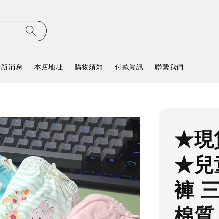
最新消息
本店地址
購物須知
付款資訊
聯繫我們
★現
★兒
褲 
棉質