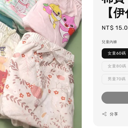
【伊
Regular
NT$ 15.
price
兒童內褲
女童60碼
女童80碼
男童70碼
分享