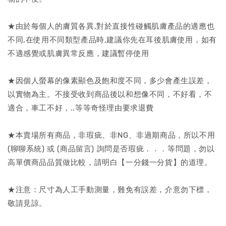
★由於每個人的膚質各異,對於直接性碰觸肌膚產品的適應也
不同,在使用不同類型產品時,建議你先在耳後肌膚使用，如有
不適感覺或肌膚異常反應，建議暫停使用
★因個人螢幕的像素顯色及飽和度不同，多少會產生誤差，
以實物為主。不接受收到商品後以和想像不同，不好看，不
適合，車工不好，..等等奇怪理由要求退費
★本賣場所有商品，非瑕疵、非NG、非過期商品，所以不用
(聊聊系統) 或 (商品留言) 詢問是否瑕疵．．．等問題，勿以
高單價商品品質做比較，請明白【一分錢一分貨】的道理。
★注意：尺寸為人工手動測量，難免有誤差，介意勿下標，
敬請見諒。