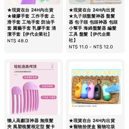
★現貨在台 24H內出貨
★現貨在台 24H內出貨
★橡膠手套 工作手套 止
★丸子頭盤髮神器 盤髮
滑手套 工地手套 防油手
器 包子頭 包頭神器 包頭
套 園藝手套 乳膠手套 清
小幫手 海綿盤髮器 編髮
潔手套【伊代企業社】
工具 盤髮【伊代企業
社】
Regular
NT$ 48.0
Regular
NT$ 11.0
-
NT$ 12.0
price
price
懶人高顱頂神器 無痕髮
★現貨在台 24H內出貨
夾 風塑梳髮根定型 髮卡
★寵物拾便盒 寵物垃圾