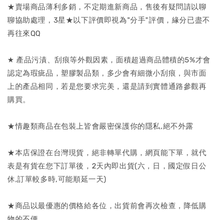
★賣場商品薄利多銷，不定期進新商品，售後有疑問請以聊
聊協助處理，3星★以下評價即視為"分手"評價，緣分已盡不
再往來QQ
★ 產品污漬、刮痕等外觀因素，面積超過商品體積的5%才會
認定為瑕疵品，塑膠製品類，多少會有細微小刮痕，與市面
上的產品相同，若是您要求完美，還是請到實體通路參觀再
購買。
★情趣類商品在包裝上皆會嚴密保護你的隱私,絕不外露
★本店保證在台灣現貨，絕非轉單代購，網頁能下單，就代
表是有貨在您下訂單後，2天內即出貨(六，日，國定假日公
休,訂單較多時,可能順延一天)
★商品以最優惠的價格給各位，出貨前會再次檢查，降低購
物的不便。