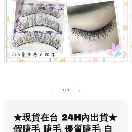
1
/
9
★現貨在台 24H內出貨★
假睫毛 睫毛 優質睫毛 自