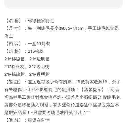
【名 稱】：棉線梗假睫毛
【尺 寸】：每一副睫毛長度為0.6~1.1cm，手工睫毛以實際
為主
【內 容】：一盒10對裝
【規 格】：215棉線
216棉線梗、216透明梗
217棉線梗、217透明梗
219棉線梗、219透明梗
【備 註】：運送過程多少會有擠壓，導致買家收到時，盒子
有些壓傷，但都不影響睫毛的使用哦！【溫馨提示】：商品
皆為半手工製作難免會有些許小誤差及小瑕疵部分 假睫毛包
裝部分是將梗插入洞裡，有少些會於運送途中搖晃脫落並不
是瑕疵品喔！~只需要將睫毛放回就可以了^^
【備 註】：現貨在台灣