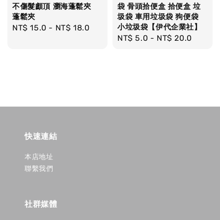
不傷髮顱頂 瀏海蓬鬆夾
袋 骨頭拾便盒 拾便盒 垃
蓬鬆夾
圾袋 車用垃圾袋 狗便袋
小垃圾袋【伊代企業社】
Regular
NT$ 15.0
-
NT$ 18.0
Regular
NT$ 5.0
-
NT$ 20.0
price
price
快速連結
本店地址
聯繫我們
社群媒體