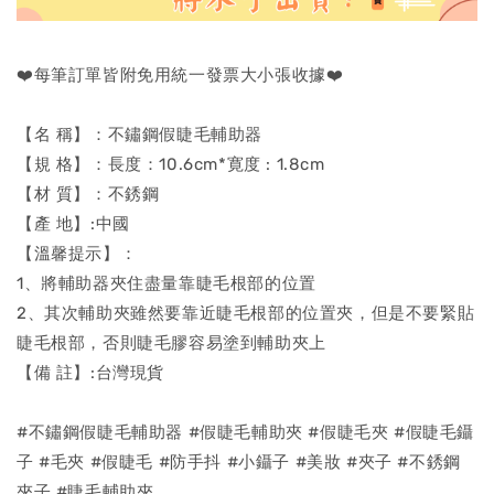
❤️每筆訂單皆附免用統一發票大小張收據❤️
【名 稱】：不鏽鋼假睫毛輔助器
【規 格】：長度：10.6cm*寛度 : 1.8cm
【材 質】：不銹鋼
【產 地】:中國
【溫馨提示】：
1、將輔助器夾住盡量靠睫毛根部的位置
2、其次輔助夾雖然要靠近睫毛根部的位置夾，但是不要緊貼
睫毛根部，否則睫毛膠容易塗到輔助夾上
【備 註】:台灣現貨
#不鏽鋼假睫毛輔助器 #假睫毛輔助夾 #假睫毛夾 #假睫毛鑷
子 #毛夾 #假睫毛 #防手抖 #小鑷子 #美妝 #夾子 #不銹鋼
夾子 #睫毛輔助夾