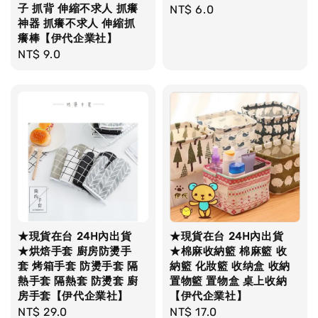
子 抓背 伸縮不求人 抓癢
Regular
NT$ 6.0
神器 抓癢不求人 伸縮抓
price
癢棒【伊代企業社】
Regular
NT$ 9.0
price
★現貨在台 24H內出貨
★現貨在台 24H內出貨
★烘焙手套 廚房防燙手
★棉麻收納籃 棉麻籃 收
套 烤箱手套 防燙手套 隔
納籃 化妝籃 收纳盒 收納
熱手套 隔熱套 防燙套 廚
置物籃 置物盒 桌上收納
房手套【伊代企業社】
【伊代企業社】
Regular
NT$ 29.0
Regular
NT$ 17.0