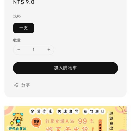
Regular
NT$ 9.0
price
規格
一支
數量
加入購物車
分享