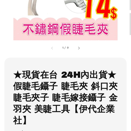
1
/
9
★現貨在台 24H內出貨★
假睫毛鑷子 睫毛夾 斜口夾
睫毛夾子 睫毛嫁接鑷子 金
羽夾 美睫工具【伊代企業
社】