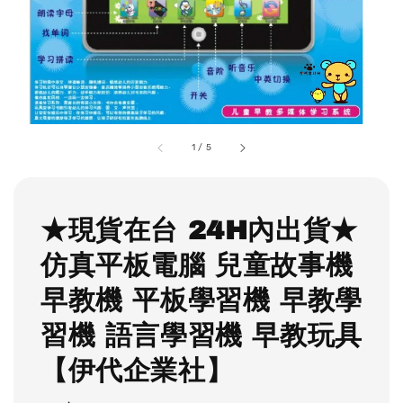
1
/
5
★現貨在台 24H內出貨★
仿真平板電腦 兒童故事機
早教機 平板學習機 早教學
習機 語言學習機 早教玩具
【伊代企業社】