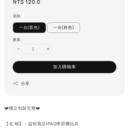
Regular
NT$ 120.0
price
規格
一台(藍色)
一台(粉色)
數量
加入購物車
分享
❤️獨立包裝完整❤️
【名 稱】：益智英語IPAD學習機玩具