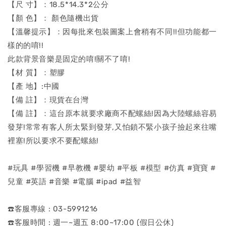
【尺 寸】：18.5*14.3*2公分
【顏 色】： 顏色隨機出貨
【溫馨提示】：因每批來包裝圖案上會稍有不同!!但功能都一
樣的的唷!!
此款背景音樂是固定的唷!關不了唷!
【材 質】：塑膠
【產 地】:中國
【備 註】：現貨在台灣
【備 註】：這台原本就要求廠商不配螺絲!因為大陸螺絲容易
發芽!常常有客人所太緊到發芽,又怕鎖不緊小孩子撿起來往嘴
裡塞!所以要求不要配螺絲!
#玩具 #學習機 #早教機 #嬰幼 #平板 #模型 #仿真 #寶寶 #
兒童 #英語 #音樂 #電腦 #ipad #益智
☎️客服專線 : 03-5991216
☎️客服時間 : 週一~週五 8:00~17:00 (假日公休)