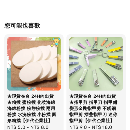
您可能也喜歡
★現貨在台 24H內出貨
★現貨在台 24H內出貨
★粉撲 蜜粉撲 化妝海綿
★指甲剪 指甲刀 指甲鉗
海綿粉撲 粉餅粉撲 兩用
變形金剛指甲剪 不銹鋼
粉撲 水洗粉撲 小粉撲 圓
指甲剪 摺疊指甲刀 迷你
形粉撲【伊代企業社】
指甲剪【伊代企業社】
Regular
NT$ 5.0
-
NT$ 8.0
Regular
NT$ 9.0
-
NT$ 18.0