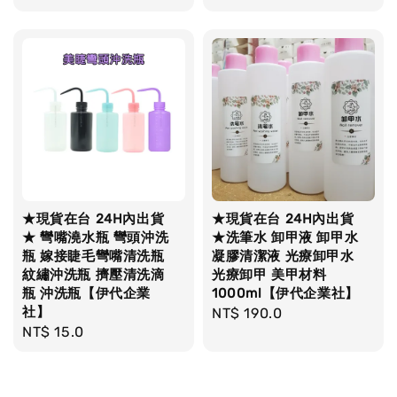
price
price
★現貨在台 24H內出貨
★現貨在台 24H內出貨
★ 彎嘴澆水瓶 彎頭沖洗
★洗筆水 卸甲液 卸甲水
瓶 嫁接睫毛彎嘴清洗瓶
凝膠清潔液 光療卸甲水
紋繡沖洗瓶 擠壓清洗滴
光療卸甲 美甲材料
瓶 沖洗瓶【伊代企業
1000ml【伊代企業社】
社】
Regular
NT$ 190.0
Regular
NT$ 15.0
price
price