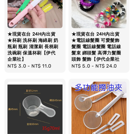
★現貨在台 24H內出貨
★現貨在台 24H內出貨
★杯刷 洗杯刷 海綿刷 奶
★電話線髮圈 可愛髮飾
瓶刷 瓶刷 清潔刷 長柄刷
髮圈 電話線髮圈 電話線
洗碗刷 保溫杯刷【伊代
髮束 綁頭髮 高彈力髮圈
企業社】
頭飾 髮飾【伊代企業社
Regular
NT$ 3.0
-
NT$ 11.0
Regular
NT$ 5.0
-
NT$ 24.0
price
price