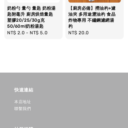
奶粉勺 量勺 量匙 奶粉湯
【廚房必備】撈油杓+濾
匙附毫升 廚房烘焙量匙
油夾 多用途瀝油杓 食品
塑膠20/25/30g克
炸物專用 不鏽鋼濾網湯
50/60ml奶粉湯匙
杓
Regular
NT$ 2.0
-
NT$ 5.0
Regular
NT$ 20.0
price
price
快速連結
本店地址
聯繫我們