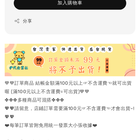
加入購物車
分享
💙💙訂單商品 結帳金額滿100元以上☞不含運費☜就可出貨
喔 (滿100元以上不含運費=可出貨)💙💙
✤✤✤多種商品可混搭✤✤✤
💖💖請留意，店鋪訂單需要滿100元☞不含運費☜才會出貨~!
💖💖
❤️每筆訂單皆附免用統一發票大小張收據❤️