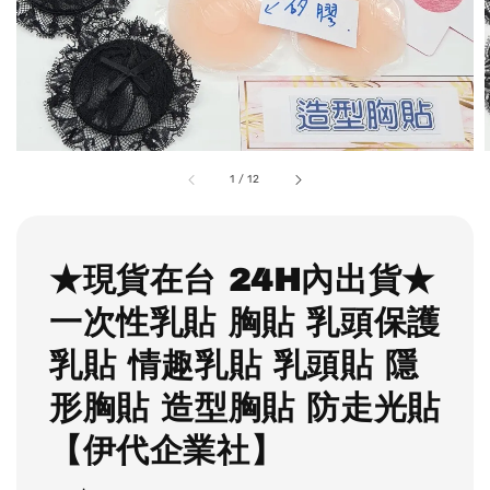
1
/
12
★現貨在台 24H內出貨★
一次性乳貼 胸貼 乳頭保護
乳貼 情趣乳貼 乳頭貼 隱
形胸貼 造型胸貼 防走光貼
【伊代企業社】