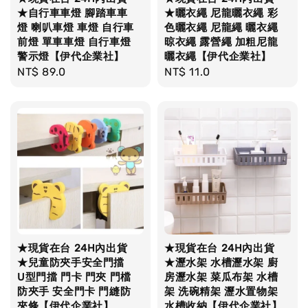
★自行車車燈 腳踏車車
★曬衣繩 尼龍曬衣繩 彩
燈 喇叭車燈 車燈 自行車
色曬衣繩 尼龍繩 曬衣繩
前燈 單車車燈 自行車燈
晾衣繩 露營繩 加粗尼龍
警示燈【伊代企業社】
曬衣繩【伊代企業社】
Regular
NT$ 89.0
Regular
NT$ 11.0
price
price
★現貨在台 24H內出貨
★現貨在台 24H內出貨
★兒童防夾手安全門擋
★瀝水架 水槽瀝水架 廚
U型門擋 門卡 門夾 門檔
房瀝水架 菜瓜布架 水槽
防夾手 安全門卡 門縫防
架 洗碗精架 瀝水置物架
夾條【伊代企業社】
水槽收納【伊代企業社】