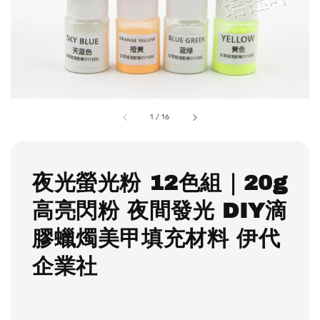
1
/
16
夜光螢光粉 12色組｜20g
高亮閃粉 夜間發光 DIY滴
膠蠟燭美甲填充材料 伊代
企業社