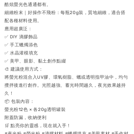
酷炫螢光色通通都有。
細緻粉末｜好操作不飛粉：每瓶20g裝，質地細緻，適合搭
配各種材料使用。
應用超廣泛：
✅ DIY 滴膠飾品
✅ 手工蠟燭添色
✅ 水晶灌模填充
✅ 美甲、眼影、黏土創作點綴
🎨 建議使用方式：
將螢光粉混合入UV膠、環氧樹脂、蠟或透明指甲油中，均勻
攪拌後進行創作。光照越強、蓄光時間越久，夜光效果越持
久！
📦 包裝內容：
螢光粉12色 × 各20g透明罐裝
附蓋防漏，收納便利
🛒 點亮你的靈感，現在就入手！
#夜光粉 #螢光粉 #滴膠材料 #蠟燭填充 #美甲素材 #手作材