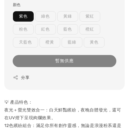
顏色
紫色
綠色
黃綠
紫紅
粉色
紅色
藍色
橙紅
天藍色
橙黃
藍綠
黃色
暫無供應
分享
💡 產品特色：
夜光＋螢光雙效合一：白天鮮豔繽紛，夜晚自體發光，還可
在UV燈下呈現絢爛效果。
12色繽紛組合：滿足你所有創作靈感，無論是浪漫粉系還是